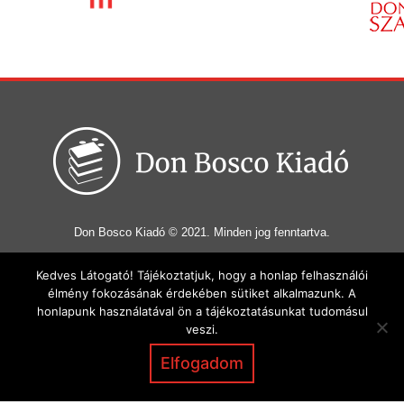
Don Bosco Kiadó © 2021. Minden jog fenntartva.
Cím: 1032 Budapest, Bécsi út 175 | Tel.: +36 20 320-73-73 |
Kedves Látogató! Tájékoztatjuk, hogy a honlap felhasználói
E-mail: donboscokiado@gmail.com
élmény fokozásának érdekében sütiket alkalmazunk. A
honlapunk használatával ön a tájékoztatásunkat tudomásul
veszi.
Könyvek
Ajándéktárgyak
Rólunk
Blog
Elfogadom
Letöltések
Adományozás
Kapcsolat
Általános szerződési feltételek
|
Adatvédelmi irányelvek