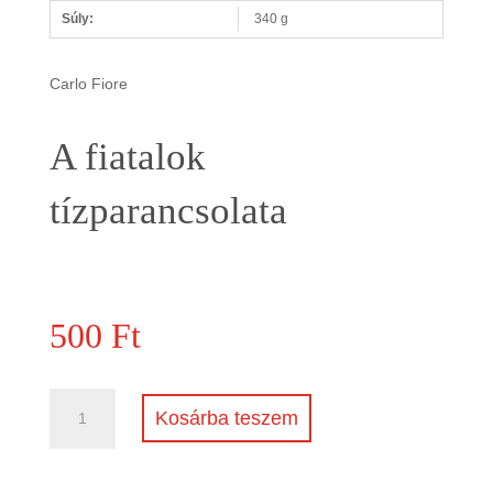
Súly:
340 g
Carlo Fiore
A fiatalok
tízparancsolata
500
Ft
A
Kosárba teszem
fiatalok
tízparancsolata
mennyiség