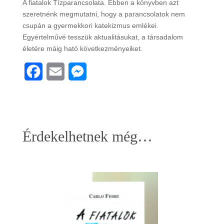
A fiatalok Tízparancsolata. Ebben a könyvben azt
szeretnénk megmutatni, hogy a parancsolatok nem
csupán a gyermekkori katekizmus emlékei.
Egyértelművé tesszük aktualitásukat, a társadalom
életére máig ható következményeiket.
F
E
M
a
m
e
c
a
s
e
i
s
Érdekelhetnek még…
b
l
e
o
n
o
g
k
e
r