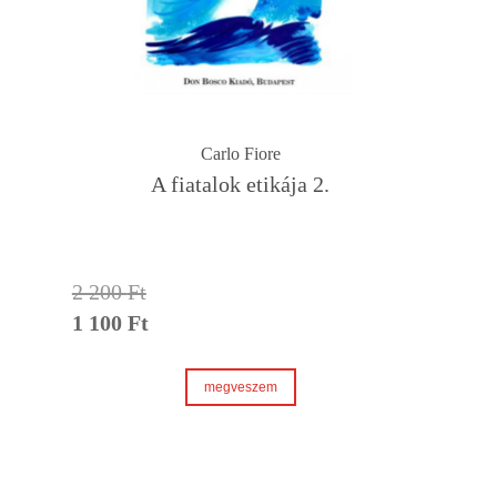
Carlo Fiore
A fiatalok etikája 2.
2 200
Ft
1 100
Ft
Original
price
Current
was:
price
megveszem
2
is:
200 Ft.
1
100 Ft.