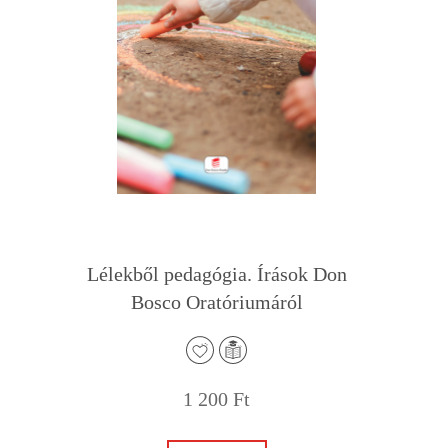
r
Lélekből pedagógia. Írások Don
Bosco Oratóriumáról
1 200
Ft