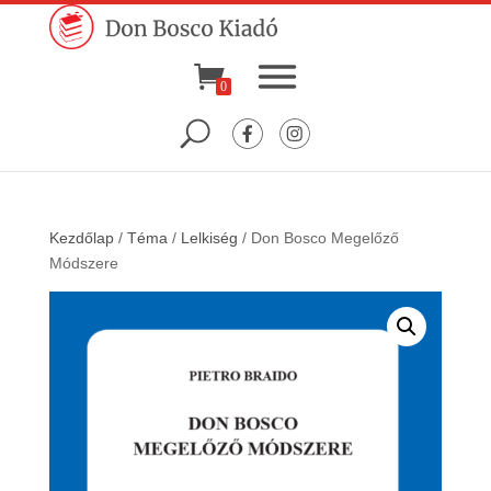
0
Kezdőlap
/
Téma
/
Lelkiség
/ Don Bosco Megelőző
Módszere