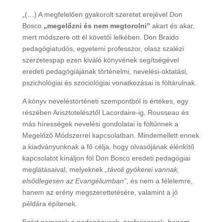
Módszere
„(…) A megfelelően gyakorolt szeretet erejével Don
mennyiség
Bosco
„megelőzni és nem megtorolni”
akart és akar,
mert módszere ott él követői lelkében. Don Braido
pedagógiatudós, egyetemi professzor, olasz szalézi
szerzetespap ezen kiváló könyvének segítségével
eredeti pedagógiájának történelmi, nevelési-oktatási,
pszichológiai és szociológiai vonatkozásai is föltárulnak.
A könyv neveléstörténeti szempontból is értékes, egy
részében Arisztotelésztől Lacordaire-ig, Rousseau és
más hírességek nevelési gondolatai is föltűnnek a
Megelőző Módszerrel kapcsolatban. Mindemellett ennek
a kiadványunknak a fő célja, hogy olvasójának élénkítő
kapcsolatot kínáljon föl Don Bosco eredeti pedagógiai
meglátásaival, melyeknek
„távoli gyökerei vannak,
elsődlegesen az Evangéliumban”
, és nem a félelemre,
hanem az erény megszerettetésére, valamint a jó
példára építenek.
Ezért nemcsak a pedagógusok, professzorok, hanem