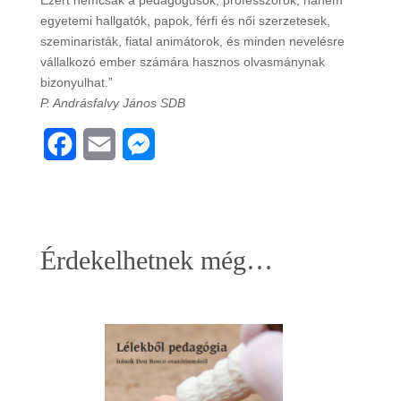
egyetemi hallgatók, papok, férfi és női szerzetesek,
szeminaristák, fiatal animátorok, és minden nevelésre
vállalkozó ember számára hasznos olvasmánynak
bizonyulhat.”
P. Andrásfalvy János SDB
F
E
M
a
m
e
c
a
s
e
i
s
Érdekelhetnek még…
b
l
e
o
n
o
g
k
e