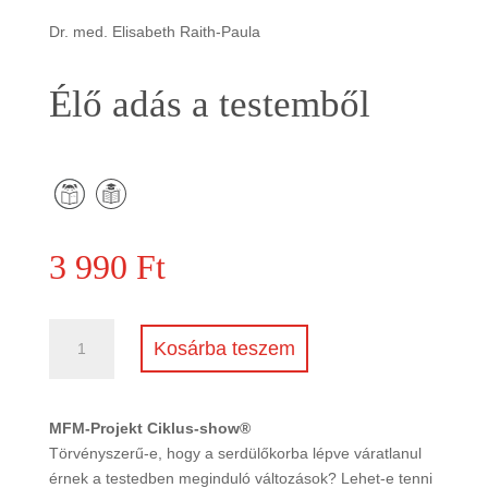
Dr. med. Elisabeth Raith-Paula
Élő adás a testemből
3 990
Ft
Élő
Kosárba teszem
adás
a
testemből
MFM-Projekt Ciklus-show®
mennyiség
Törvényszerű-e, hogy a serdülőkorba lépve váratlanul
érnek a testedben meginduló változások? Lehet-e tenni