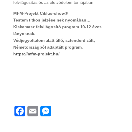
felvilágosítás és az életvédelem témájában.
MFM-Projekt Ciklus-show®
Testem titkos jelzéseinek nyomában…
Kiskamasz felvilágosító program 10-12 éves
lányoknak.
Védjegyoltalom alatt álló, sztenderdizált,
Németországból adaptált program.
https://mfm-projekt.hu/
F
E
M
a
m
e