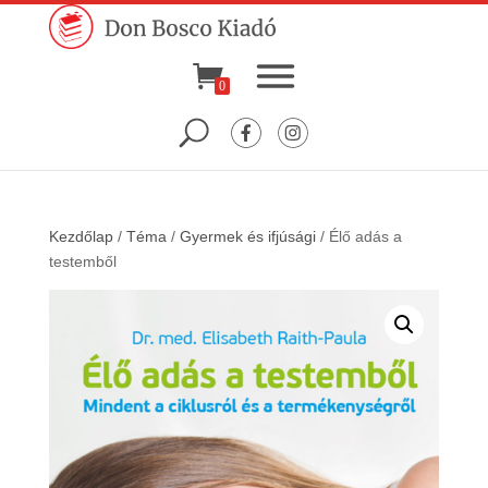
0
Kezdőlap
/
Téma
/
Gyermek és ifjúsági
/ Élő adás a
testemből