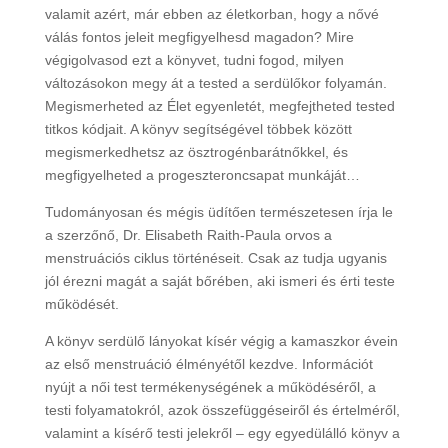
valamit azért, már ebben az életkorban, hogy a nővé
válás fontos jeleit megfigyelhesd magadon? Mire
végigolvasod ezt a könyvet, tudni fogod, milyen
változásokon megy át a tested a serdülőkor folyamán.
Megismerheted az Élet egyenletét, megfejtheted tested
titkos kódjait. A könyv segítségével többek között
megismerkedhetsz az ösztrogénbarátnőkkel, és
megfigyelheted a progeszteroncsapat munkáját…
Tudományosan és mégis üdítően természetesen írja le
a szerzőnő, Dr. Elisabeth Raith-Paula orvos a
menstruációs ciklus történéseit. Csak az tudja ugyanis
jól érezni magát a saját bőrében, aki ismeri és érti teste
működését.
A könyv serdülő lányokat kísér végig a kamaszkor évein
az első menstruáció élményétől kezdve. Információt
nyújt a női test termékenységének a működéséről, a
testi folyamatokról, azok összefüggéseiről és értelméről,
valamint a kísérő testi jelekről – egy egyedülálló könyv a