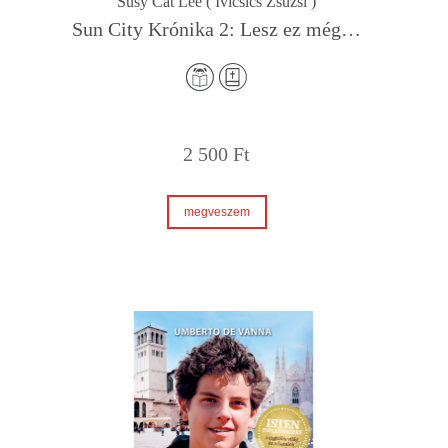
Susy Cat Lee ( Ivicsics Zsuzsi )
Sun City Krónika 2: Lesz ez még…
2 500
Ft
megveszem