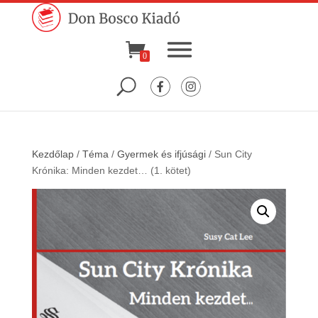
0
Kezdőlap
/
Téma
/
Gyermek és ifjúsági
/ Sun City
Krónika: Minden kezdet… (1. kötet)