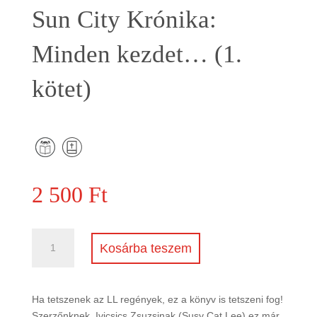
Sun City Krónika:
Minden kezdet… (1.
kötet)
2 500
Ft
Sun
Kosárba teszem
City
Krónika:
Minden
Ha tetszenek az LL regények, ez a könyv is tetszeni fog!
kezdet...
Szerzőnknek, Ivicsics Zsuzsinak (Susy Cat Lee) ez már