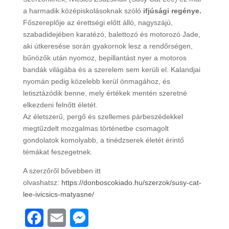
(1.
a harmadik középiskolásoknak szóló
ifjúsági regénye.
kötet)
Főszereplője az érettségi előtt álló, nagyszájú,
mennyiség
szabadidejében karatézó, balettozó és motorozó Jade,
aki útkeresése során gyakornok lesz a rendőrségen,
bűnözők után nyomoz, bepillantást nyer a motoros
bandák világába és a szerelem sem kerüli el. Kalandjai
nyomán pedig közelebb kerül önmagához, és
letisztázódik benne, mely értékek mentén szeretné
elkezdeni felnőtt életét.
Az életszerű, pergő és szellemes párbeszédekkel
megtűzdelt mozgalmas történetbe csomagolt
gondolatok komolyabb, a tinédzserek életét érintő
témákat feszegetnek.
A szerzőről bővebben itt
olvashatsz:
https://donboscokiado.hu/szerzok/susy-cat-
lee-ivicsics-matyasne/
F
E
M