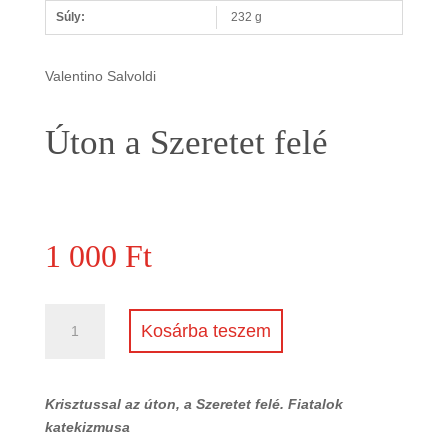
Súly:
232 g
Valentino Salvoldi
Úton a Szeretet felé
1 000
Ft
Úton
Kosárba teszem
a
Szeretet
felé
Krisztussal az úton, a Szeretet felé. Fiatalok
mennyiség
katekizmusa