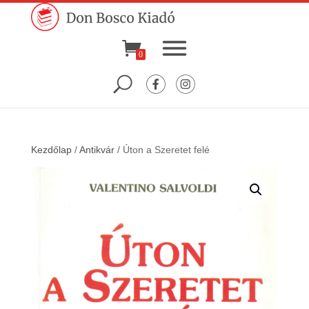
0
Kezdőlap
/
Antikvár
/ Úton a Szeretet felé