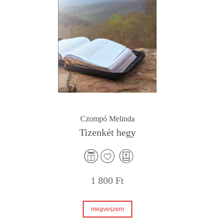
Czompó Melinda
Tizenkét hegy
1 800
Ft
megveszem