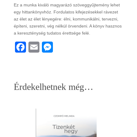
Ez a munka kiváló magyarázó szöveggyűjtemény lehet
egy hittankönyvhöz. Fordulatos kifejezésekkel rávezet
az élet az élet lényegére: élni, kommunikálni, tervezni,
építeni, szeretni, vég nélkül örvendeni. A könyv hasznos
a kereszténység tudatos érettsége felé.
F
E
M
a
m
e
c
a
s
e
i
s
Érdekelhetnek még…
b
l
e
o
n
o
g
k
e
r