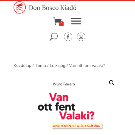
0
Kezdőlap
/
Téma
/
Lelkiség
/ Van ott fent valaki?