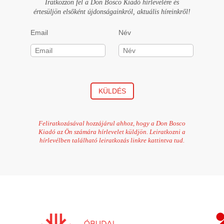
Iratkozzon fel a Don Bosco Kiadó hírlevelére és
értesüljön elsőként újdonságainkról, aktuális híreinkről!
Email
Név
KÜLDÉS
Feliratkozásával hozzájárul ahhoz, hogy a Don Bosco
Kiadó az Ön számára hírlevelet küldjön. Leiratkozni a
hírlevélben található leiratkozás linkre kattintva tud.