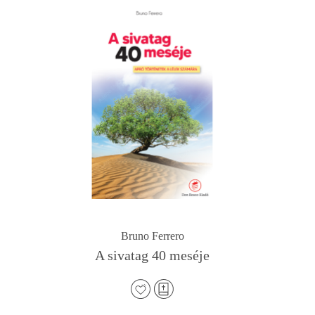
o
g
k
e
r
Bruno Ferrero
A sivatag 40 meséje