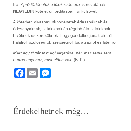
író „
Apró történetek a lélek számára
” sorozatának
NEGYEDIK
kötete, új fordításban, új külsővel.
A kötetben olvashatunk történetek édesapáknak és
édesanyáknak, fiataloknak és régebb óta fiataloknak,
hívőknek és keresőknek, hogy gondolkodjanak életről,
halálról, szülőségről, szépségről, barátságról és Istenről.
Mert egy történet meghallgatása után már senki sem
marad ugyanaz, mint előtte volt.
(B. F.)
F
E
M
a
m
e
c
a
s
e
i
s
Érdekelhetnek még…
b
l
e
o
n