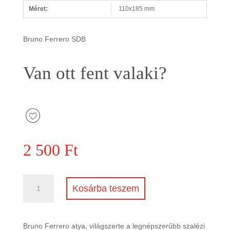
Méret:
110x185 mm
Bruno Ferrero SDB
Van ott fent valaki?
2 500
Ft
Van
Kosárba teszem
ott
fent
valaki?
Bruno Ferrero atya, világszerte a legnépszerűbb szalézi
mennyiség