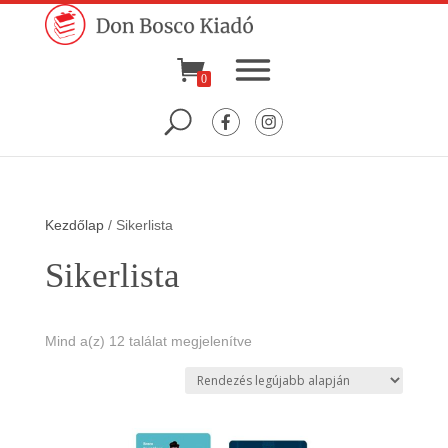
0
Kezdőlap
/ Sikerlista
Sikerlista
Sorted
Mind a(z) 12 találat megjelenítve
by
latest
Ennek