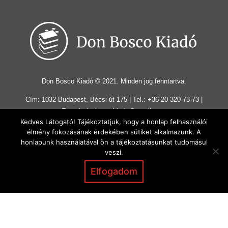
Don Bosco Kiadó © 2021. Minden jog fenntartva.
Cím: 1032 Budapest, Bécsi út 175 | Tel.: +36 20 320-73-73 |
E-mail: donboscokiado@gmail.com
Kedves Látogató! Tájékoztatjuk, hogy a honlap felhasználói
élmény fokozásának érdekében sütiket alkalmazunk. A
Könyvek
Ajándéktárgyak
Rólunk
Blog
honlapunk használatával ön a tájékoztatásunkat tudomásul
veszi.
Letöltések
Adományozás
Kapcsolat
Elfogadom
Általános szerződési feltételek
|
Adatvédelmi irányelvek