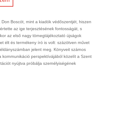
 Don Boscót, mint a kiadók védőszentjét, hiszen
rtette az ige terjesztésének fontosságát, s
kor az első nagy tömegtájékoztató újságok
et élt és termékeny író is volt: százötven művet
 példányszámban jelent meg. Könyveit számos
ő a kommunikáció perspektívájából közelít a Szent
ációt nyújtva próbálja személyiségének