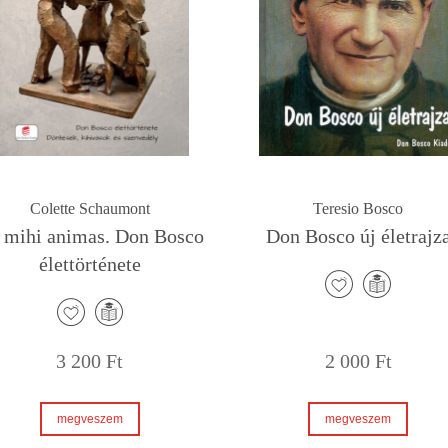
Colette Schaumont
Teresio Bosco
 mihi animas. Don Bosco
Don Bosco új életrajz
élettörténete
3 200
Ft
2 000
Ft
megveszem
megveszem