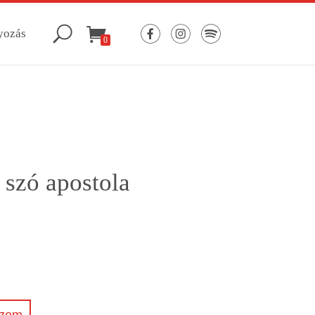
yozás
0
 szó apostola
szem