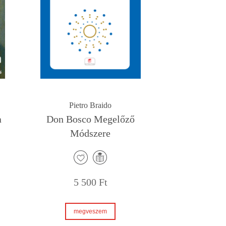
Pietro Braido
a
Don Bosco Megelőző
Módszere
5 500
Ft
megveszem