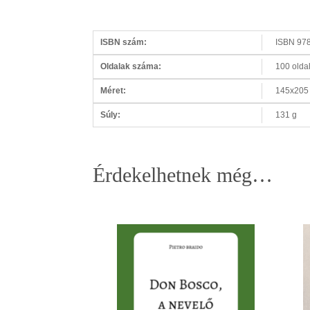
ISBN szám:
ISBN 97
Oldalak száma:
100 olda
Méret:
145x205
Súly:
131 g
Érdekelhetnek még…