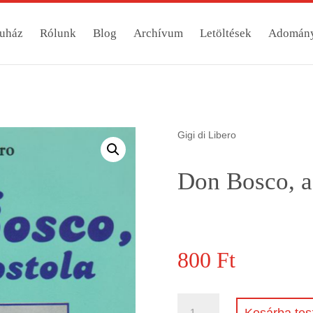
uház
Rólunk
Blog
Archívum
Letöltések
Adomán
Gigi di Libero
Don Bosco, a
800
Ft
Don
Kosárba te