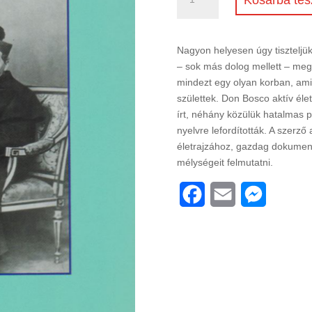
Bosco,
a
szó
Nagyon helyesen úgy tiszteljük
apostola
– sok más dolog mellett – megé
mennyiség
mindezt egy olyan korban, ami
születtek. Don Bosco aktív élet
írt, néhány közülük hatalmas
nyelvre lefordították. A szerz
életrajzához, gazdag dokument
mélységeit felmutatni.
F
E
M
a
m
e
c
a
s
e
i
s
b
l
e