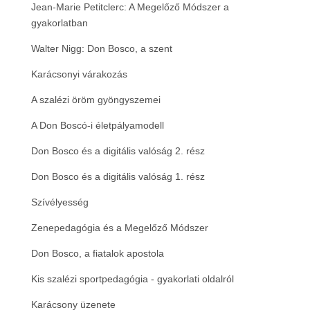
Jean-Marie Petitclerc: A Megelőző Módszer a
k
e
gyakorlatban
r
Walter Nigg: Don Bosco, a szent
Karácsonyi várakozás
A szalézi öröm gyöngyszemei
A Don Boscó-i életpályamodell
Don Bosco és a digitális valóság 2. rész
Don Bosco és a digitális valóság 1. rész
Szívélyesség
Zenepedagógia és a Megelőző Módszer
Don Bosco, a fiatalok apostola
Kis szalézi sportpedagógia - gyakorlati oldalról
Karácsony üzenete