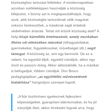
közösséghez tartozást feltételez. A mindennapokban
azonban sokféleképpen használják a közösség
kifejezést, s bizony azt is megtapasztalhatjuk, hogy
azok, akik közösségbe tartozóknak vélik magukat
sokszor kirekesztőek, a másiknak saját érdekük
védelmében ártanak. Tehát mit értünk közösség alatt? A
helyi
közjó bármiféle értelmezését, amely munkában
illetve cél elérésében másokat
(
elhagyatottakat,
gyermekeket, fogyatékosokat, műveltséget stb.)
segít
támogat
.
A közösség az, ami egy bennünk. De ez a
valami, ha egyedül éljük, egyedül csináljuk, akkor egy
önző és passzív dolog. Akkor aktivizálódik, ha a másikat
is befogadjuk, többen csináljuk. Don Bosco
pedagógiájában
„az együttélés művészetének
kialakítása”
hangsúlyos szerepet kapott.
„A fiúk ösztönösen igyekeznek fejleszteni
képességeiket, gyarapítani talentumaikat, és ha jól
irányítják őket, akkor törekedni fognak arra, hogy