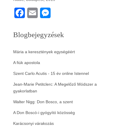
F
E
M
a
m
e
Blogbejegyzések
c
a
s
e
i
s
Mária a keresztények egységéért
b
l
e
A fiúk apostola
o
n
Szent Carlo Acutis - 15 év online Istennel
o
g
Jean-Marie Petitclerc: A Megelőző Módszer a
k
e
gyakorlatban
r
Walter Nigg: Don Bosco, a szent
A Don Boscó-i gyógyító közösség
Karácsonyi várakozás