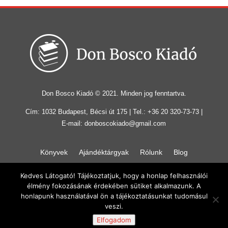
Don Bosco Kiadó © 2021. Minden jog fenntartva.
Cím: 1032 Budapest, Bécsi út 175 | Tel.: +36 20 320-73-73 |
E-mail: donboscokiado@gmail.com
Könyvek
Ajándéktárgyak
Rólunk
Blog
Letöltések
Adományozás
Kapcsolat
Kedves Látogató! Tájékoztatjuk, hogy a honlap felhasználói
Általános szerződési feltételek
|
Adatvédelmi irányelvek
élmény fokozásának érdekében sütiket alkalmazunk. A
honlapunk használatával ön a tájékoztatásunkat tudomásul
veszi.
Elfogadom