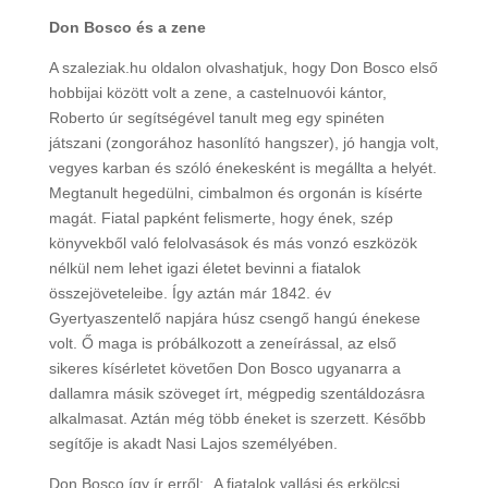
Don Bosco és a zene
A szaleziak.hu oldalon olvashatjuk, hogy Don Bosco első
hobbijai között volt a zene, a castelnuovói kántor,
Roberto úr segítségével tanult meg egy spinéten
játszani (zongorához hasonlító hangszer), jó hangja volt,
vegyes karban és szóló énekesként is megállta a helyét.
Megtanult hegedülni, cimbalmon és orgonán is kísérte
magát. Fiatal papként felismerte, hogy ének, szép
könyvekből való felolvasások és más vonzó eszközök
nélkül nem lehet igazi életet bevinni a fiatalok
összejöveteleibe. Így aztán már 1842. év
Gyertyaszentelő napjára húsz csengő hangú énekese
volt. Ő maga is próbálkozott a zeneírással, az első
sikeres kísérletet követően Don Bosco ugyanarra a
dallamra másik szöveget írt, mégpedig szentáldozásra
alkalmasat. Aztán még több éneket is szerzett. Később
segítője is akadt Nasi Lajos személyében.
Don Bosco így ír erről: „A fiatalok vallási és erkölcsi