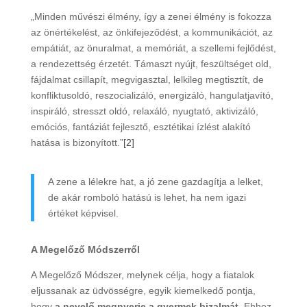
„Minden művészi élmény, így a zenei élmény is fokozza
az önértékelést, az önkifejeződést, a kommunikációt, az
empátiát, az önuralmat, a memóriát, a szellemi fejlődést,
a rendezettség érzetét. Támaszt nyújt, feszültséget old,
fájdalmat csillapít, megvigasztal, lelkileg megtisztít, de
konfliktusoldó, reszocializáló, energizáló, hangulatjavító,
inspiráló, stresszt oldó, relaxáló, nyugtató, aktivizáló,
emóciós, fantáziát fejlesztő, esztétikai ízlést alakító
hatása is bizonyított.”
[2]
A zene a lélekre hat, a jó zene gazdagítja a lelket,
de akár romboló hatású is lehet, ha nem igazi
értéket képvisel.
A Megelőző Módszerről
A Megelőző Módszer, melynek célja, hogy a fiatalok
eljussanak az üdvösségre, egyik kiemelkedő pontja,
hogy
a nevelő megnyerje a gyermek bizalmát
. Ehhez