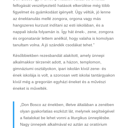
felfogását veszélyeztető hatások elkerülése még több
figyelmet és gyámkodást igényelt. Úgy véltük, jó lenne
az énektanulás mellé zongora, orgona vagy más
hangszeres kurzust indítani az esti iskolában, és a
nappali iskola folyamán is. Így hát ének-, zene, zongora
és orgonatanár lettem anélkül, hogy valaha is komolyan
tanultam volna. A jó szándék csodákat tehet.”
Későbbiekben rezesbandát alakított, amely ünnepi
alkalmakkor térzenét adott, a házon, templomon,
gimnáziumi osztályokon, ipari iskolán kívül zene- és
ének iskolája is volt, a szorosan vett iskolai tantárgyakon
kívül még a gregorián egyházi éneket és a művészi
éneket is művelték.
„Don Bosco az énekben, illetve általában a zenében
olyan gyakorlatias eszközt lát, melynek segítségével
a fiatalokat be lehet vonni a liturgikus ünneplésbe.
Nagy ünnepek alkalmával ez aztán az oratórium