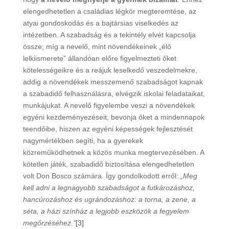
elengedhetetlen a családias légkör megteremtése, az
atyai gondoskodás és a bajtársias viselkedés az
intézetben. A szabadság és a tekintély elvét kapcsolja
össze; míg a nevelő, mint növendékeinek „élő
lelkiismerete” állandóan előre figyelmezteti őket
kötelességeikre és a reájuk leselkedő veszedelmekre,
addig a növendékek messzemenő szabadságot kapnak
a szabadidő felhasználásra, elvégzik iskolai feladataikat,
munkájukat. A nevelő figyelembe veszi a növendékek
egyéni kezdeményezéseit, bevonja őket a mindennapok
teendőibe, hiszen az egyéni képességek fejlesztését
nagymértékben segíti, ha a gyerekek
közreműködhetnek a közös munka megtervezésében. A
kötetlen játék, szabadidő biztosítása elengedhetetlen
volt Don Bosco számára. Így gondolkodott erről:
„Meg
kell adni a legnagyobb szabadságot a futkározáshoz,
hancúrozáshoz és ugrándozáshoz: a torna, a zene, a
séta, a házi színház a legjobb eszközök a fegyelem
megőrzéséhez.”
[3]