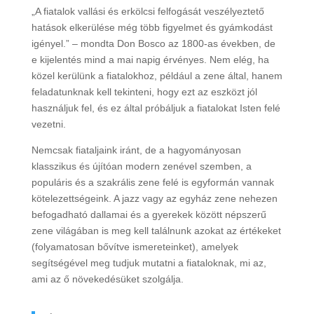
„A fiatalok vallási és erkölcsi felfogását veszélyeztető
hatások elkerülése még több figyelmet és gyámkodást
igényel.” – mondta Don Bosco az 1800-as években, de
e kijelentés mind a mai napig érvényes. Nem elég, ha
közel kerülünk a fiatalokhoz, például a zene által, hanem
feladatunknak kell tekinteni, hogy ezt az eszközt jól
használjuk fel, és ez által próbáljuk a fiatalokat Isten felé
vezetni.
Nemcsak fiataljaink iránt, de a hagyományosan
klasszikus és újítóan modern zenével szemben, a
populáris és a szakrális zene felé is egyformán vannak
kötelezettségeink. A jazz vagy az egyház zene nehezen
befogadható dallamai és a gyerekek között népszerű
zene világában is meg kell találnunk azokat az értékeket
(folyamatosan bővítve ismereteinket), amelyek
segítségével meg tudjuk mutatni a fiataloknak, mi az,
ami az ő növekedésüket szolgálja.