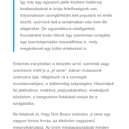
Így már egy egyszerű játék közbeni háttérzaj
kiválasztásánál is óriási felelősségünk van,
folyamatosan zsonglőrködni kell populáris és érték
között, szűrnünk kell a tartalmában oda nem illő
slágereket. De ugyanakkora odafigyelést,
hozzáértést kíván tőlünk egy szentmisei szolgálat,
egy szentségimádás összeállítása is, mely
megérdemel egy külön értekezést is.
Érdemes irányítottan is beszélni arról, szerintük vagy
szerintünk mitől jó a
„jó zene”
, bátran mutassunk
számukra újat, világítsunk rá a szövegek
mondanivalójára, a dallamvilág szépségére. Használjuk
fel játékokhoz, imákhoz,
jóéjszakátokhoz
, énekeljünk
közösöen, a hangszeres fiatalokat vonjuk be a
szolgálatba.
Ne felejtsük el, hogy Don Bosco számára „a zene egy
nagyon fontos forrás, az életöröm nagyszerű
megnyilvánulása. Az öröm megtapasztalását minden