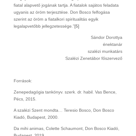
fiatal alapvető jogának tartja. A fiatalok sajátos feladata
ugyanis az öröm terjesztése. Don Bosco felfogása
szerint az öröm a fiatalkori spiritualitás egyik
legalapvetőbb jellegzetessége.”
[5]
Sándor Dorottya
énektanár
szalézi munkatárs
Szalézi Zenetábor főszervező
Források:
Zenepedagógia tankönyv. szerk. dr. habil. Vas Bence,
Pécs, 2015.
A szalézi Szent mondta… Teresio Bosco, Don Bosco
Kiadó, Budapest, 2000.
Da mihi animas, Colette Schaumont, Don Bosco Kiadó,
Budapest, 2019.