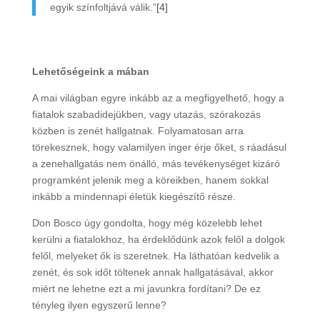
egyik színfoltjává válik.”
[4]
Lehetőségeink a mában
A mai világban egyre inkább az a megfigyelhető, hogy a
fiatalok szabadidejükben, vagy utazás, szórakozás
közben is zenét hallgatnak. Folyamatosan arra
törekesznek, hogy valamilyen inger érje őket, s ráadásul
a zenehallgatás nem önálló, más tevékenységet kizáró
programként jelenik meg a köreikben, hanem sokkal
inkább a mindennapi életük kiegészítő része.
Don Bosco úgy gondolta, hogy még közelebb lehet
kerülni a fiatalokhoz, ha érdeklődünk azok felől a dolgok
felől, melyeket ők is szeretnek. Ha láthatóan kedvelik a
zenét, és sok időt töltenek annak hallgatásával, akkor
miért ne lehetne ezt a mi javunkra fordítani? De ez
tényleg ilyen egyszerű lenne?