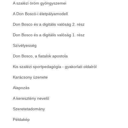
A szalézi öröm gyöngyszemei
A Don Boscó-i életpályamodell
Don Bosco és a digitális valóság 2. rész
Don Bosco és a digitális valóság 1. rész
Szívélyesség
Don Bosco, a fiatalok apostola
Kis szalézi sportpedagógia - gyakorlati oldalról
Karácsony üzenete
Alapozás
A keresztény nevelő
Szeretetadomány
Példakép